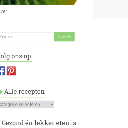
ver
olg ons op:
Alle recepten
le
ecepten
Gezond én lekker eten is