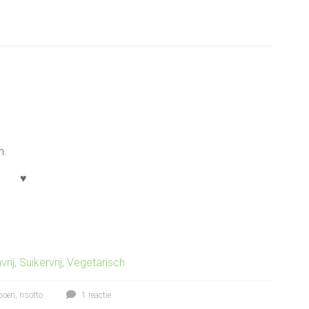
n.
♥
vrij
,
Suikervrij
,
Vegetarisch
poen
,
risotto
1 reactie