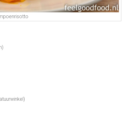
mpoenrisotto
n)
atuurwinkel)