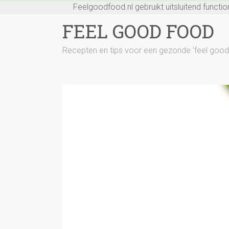
Ga
Feelgoodfood.nl gebruikt uitsluitend functi
naar
FEEL GOOD FOOD
inhoud
Recepten en tips voor een gezonde 'feel good' l