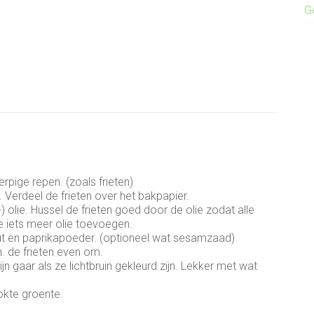
G
rpige repen. (zoals frieten)
 Verdeel de frieten over het bakpapier.
) olie. Hussel de frieten goed door de olie zodat alle
 je iets meer olie toevoegen.
out en paprikapoeder. (optioneel wat sesamzaad)
. de frieten even om.
ijn gaar als ze lichtbruin gekleurd zijn. Lekker met wat
kte groente.