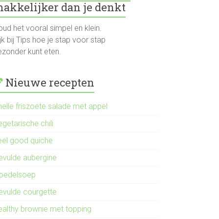
akkelijker dan je denkt
ud het vooral simpel en klein.
jk bij Tips hoe je stap voor stap
ezonder kunt eten.
Nieuwe recepten
nelle friszoete salade met appel
getarische chili
eel good quiche
evulde aubergine
oedelsoep
evulde courgette
ealthy brownie met topping