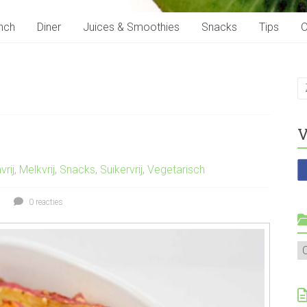
nch
Diner
Juices & Smoothies
Snacks
Tips
O
V
vrij
,
Melkvrij
,
Snacks
,
Suikervrij
,
Vegetarisch
0 reacties
Al
r