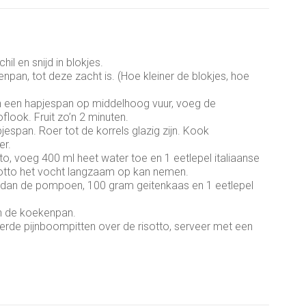
il en snijd in blokjes.
pan, tot deze zacht is. (Hoe kleiner de blokjes, hoe
in een hapjespan op middelhoog vuur, voeg de
flook. Fruit zo’n 2 minuten.
jespan. Roer tot de korrels glazig zijn. Kook
er.
to, voeg 400 ml heet water toe en 1 eetlepel italiaanse
sotto het vocht langzaam op kan nemen.
eg dan de pompoen, 100 gram geitenkaas en 1 eetlepel
in de koekenpan.
rde pijnboompitten over de risotto, serveer met een