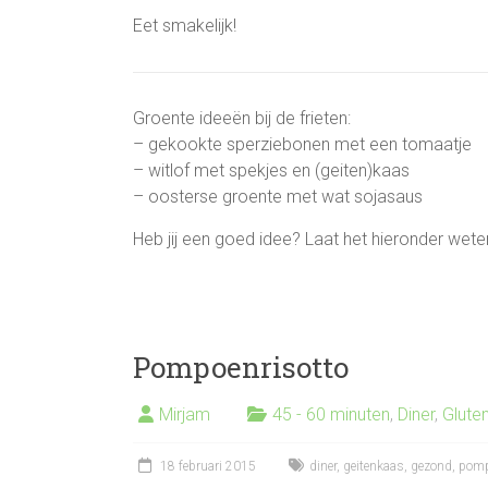
Eet smakelijk!
Groente ideeën bij de frieten:
– gekookte sperziebonen met een tomaatje
– witlof met spekjes en (geiten)kaas
– oosterse groente met wat sojasaus
Heb jij een goed idee? Laat het hieronder wete
Pompoenrisotto
Mirjam
45 - 60 minuten
,
Diner
,
Gluten
18 februari 2015
diner
,
geitenkaas
,
gezond
,
pom