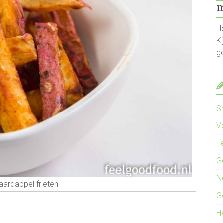
m
Ho
Ki
g
S
Ve
F
G
N
aardappel frieten
G
H