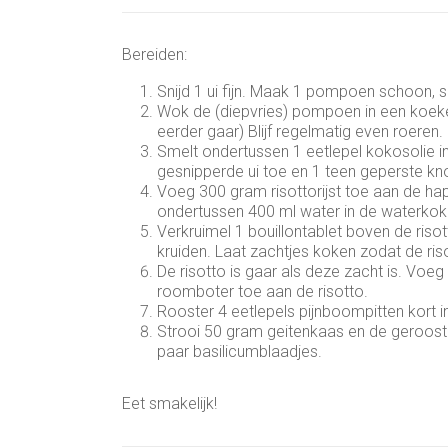
Bereiden:
Snijd 1 ui fijn. Maak 1 pompoen schoon, sch
Wok de (diepvries) pompoen in een koeken
eerder gaar) Blijf regelmatig even roeren.
Smelt ondertussen 1 eetlepel kokosolie 
gesnipperde ui toe en 1 teen geperste kno
Voeg 300 gram risottorijst toe aan de hap
ondertussen 400 ml water in de waterkok
Verkruimel 1 bouillontablet boven de risot
kruiden. Laat zachtjes koken zodat de ri
De risotto is gaar als deze zacht is. Vo
roomboter toe aan de risotto.
Rooster 4 eetlepels pijnboompitten kort 
Strooi 50 gram geitenkaas en de gerooste
paar basilicumblaadjes.
Eet smakelijk!