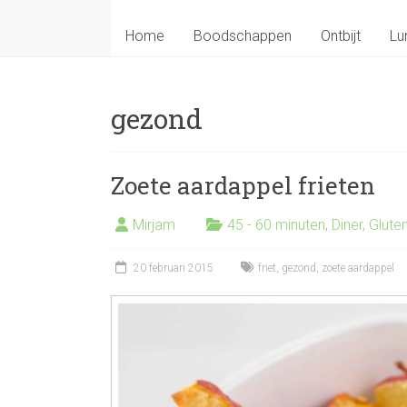
Home
Boodschappen
Ontbijt
Lu
gezond
Zoete aardappel frieten
Mirjam
45 - 60 minuten
,
Diner
,
Gluten
20 februari 2015
friet
,
gezond
,
zoete aardappel