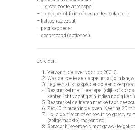
– 1 grote zoete aardappel
– 1 eetlepel olijfolie of gesmolten kokosolie
– keltisch zeezout
– paprikapoeder
– sesamzaad (optioneel)
Bereiden:
Verwarm de over voor op 200ºC.
Was de zoete aardappel en snijd in langwe
Leg een stuk bakpapier op een ovenplaat.
Besprenkel met 1 eetlepel (olijf- of kokos-
kanten licht vochtig zijn, indien nodig kan
Besprenkel de frieten met keltisch zeez
Zet 45 minuten in de oven. Keer na 25 min
Houd de frieten af en toe in de gaten, ze z
(zelfgemaakte) mayonaise.
Serveer bijvoorbeeld met gewokte/gekoo