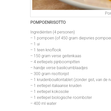
Po
POMPOENRISOTTO
Ingrediënten (4 personen)
– 1 pompoen (of 450 gram diepvries pompoe
– 1 ui
– 1 teen knoflook
– 150 gram verse geitenkaas
– 4 eetlepels pijnboompitten
– handje verse basilicumblaadjes
– 300 gram risottorijst
– 1 kruidenbouillontablet (zonder gist, van de n
– 1 eetlepel italiaanse kruiden
– 1 eetlepel kokosolie
– 1 eetlepel biologische roomboter
– 400 ml water