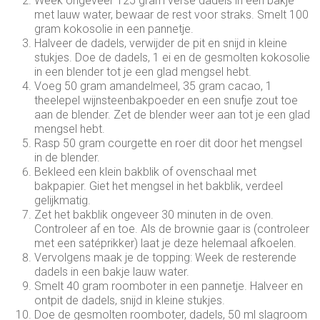
Week ongeveer 125 gram verse dadels in een bakje
met lauw water, bewaar de rest voor straks. Smelt 100
gram kokosolie in een pannetje.
Halveer de dadels, verwijder de pit en snijd in kleine
stukjes. Doe de dadels, 1 ei en de gesmolten kokosolie
in een blender tot je een glad mengsel hebt.
Voeg 50 gram amandelmeel, 35 gram cacao, 1
theelepel wijnsteenbakpoeder en een snufje zout toe
aan de blender. Zet de blender weer aan tot je een glad
mengsel hebt.
Rasp 50 gram courgette en roer dit door het mengsel
in de blender.
Bekleed een klein bakblik of ovenschaal met
bakpapier. Giet het mengsel in het bakblik, verdeel
gelijkmatig.
Zet het bakblik ongeveer 30 minuten in de oven.
Controleer af en toe. Als de brownie gaar is (controleer
met een satéprikker) laat je deze helemaal afkoelen.
Vervolgens maak je de topping: Week de resterende
dadels in een bakje lauw water.
Smelt 40 gram roomboter in een pannetje. Halveer en
ontpit de dadels, snijd in kleine stukjes.
Doe de gesmolten roomboter, dadels, 50 ml slagroom