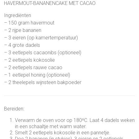
HAVERMOUT-BANANENCAKE MET CACAO
Ingrediënten
– 150 gram havermout
– 2 rijpe bananen
– 3 eieren (op kamertemperatuur)
– 4 grote dadels
– 3 eetlepels cacaonibs (optioneel)
– 2 eetlepels kokosolie
– 2 eetlepels rauwe cacao
– 1 eetlepel honing (optioneel)
– 2 theelepels wijnsteen bakpoeder
Bereiden:
Verwarm de oven voor op 180ºC. Laat 4 dadels weken
in een schaaltje met warm water.
Smelt 2 eetlepels kokosolie in een pannetje.
Doe 2 bananen (in stukjes), 3 eieren en 2 eetlepels