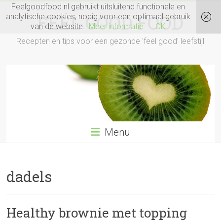
Ga
Feelgoodfood.nl gebruikt uitsluitend functionele en
naar
FEEL GOOD FOOD
analytische cookies, nodig voor een optimaal gebruik
inhoud
van de website.
Meer informatie
OK
Recepten en tips voor een gezonde 'feel good' leefstijl
Menu
dadels
Healthy brownie met topping