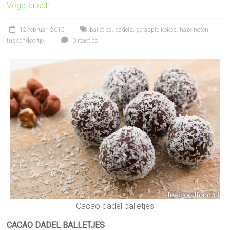
Vegetarisch
12 februari 2015
balletjes
,
dadels
,
geraspte kokos
,
hazelnoten
,
tussendoortje
0 reacties
Cacao dadel balletjes
CACAO DADEL BALLETJES