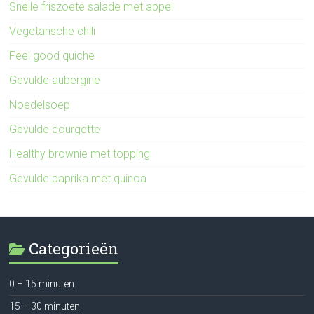
Snelle friszoete salade met appel
Vegetarische chili
Feel good quiche
Gevulde aubergine
Noedelsoep
Gevulde courgette
Healthy brownie met topping
Gevulde paprika met quinoa
Categorieën
0 – 15 minuten
15 – 30 minuten