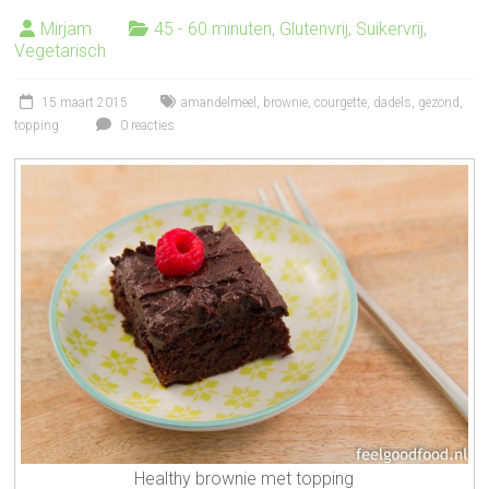
Mirjam
45 - 60 minuten
,
Glutenvrij
,
Suikervrij
,
Vegetarisch
15 maart 2015
amandelmeel
,
brownie
,
courgette
,
dadels
,
gezond
,
topping
0 reacties
Healthy brownie met topping