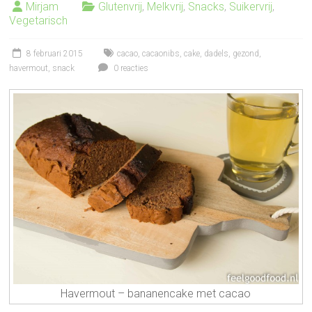
Mirjam
Glutenvrij
,
Melkvrij
,
Snacks
,
Suikervrij
,
Vegetarisch
8 februari 2015
cacao
,
cacaonibs
,
cake
,
dadels
,
gezond
,
havermout
,
snack
0 reacties
Havermout – bananencake met cacao