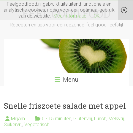
Ga
Feelgoodfood.nl gebruikt uitsluitend functionele en
naar
FEEL GOOD FOOD
analytische cookies, nodig voor een optimaal gebruik
inhoud
van de website.
Meer informatie
OK
Recepten en tips voor een gezonde 'feel good' leefstijl
Menu
Snelle friszoete salade met appel
Mirjam
0 - 15 minuten
,
Glutenvrij
,
Lunch
,
Melkvrij
,
Suikervrij
,
Vegetarisch