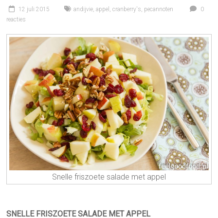
12 juli 2015
andijvie
,
appel
,
cranberry's
,
pecannoten
0
reacties
Snelle friszoete salade met appel
SNELLE FRISZOETE SALADE MET APPEL