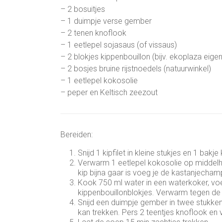
– 2 bosuitjes
– 1 duimpje verse gember
– 2 tenen knoflook
– 1 eetlepel sojasaus (of vissaus)
– 2 blokjes kippenbouillon (bijv. ekoplaza eige
– 2 bosjes bruine rijstnoedels (natuurwinkel)
– 1 eetlepel kokosolie
– peper en Keltisch zeezout
Bereiden:
Snijd 1 kipfilet in kleine stukjes en 1 bak
Verwarm 1 eetlepel kokosolie op middelho
kip bijna gaar is voeg je de kastanjecham
Kook 750 ml water in een waterkoker, v
kippenbouillonblokjes. Verwarm tegen de
Snijd een duimpje gember in twee stukke
kan trekken. Pers 2 teentjes knoflook e