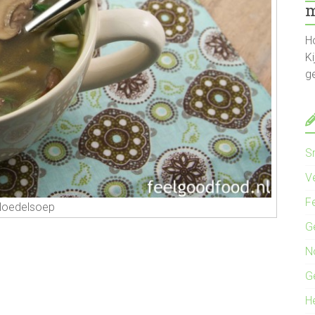
m
Ho
Ki
g
S
Ve
F
oedelsoep
G
N
G
H