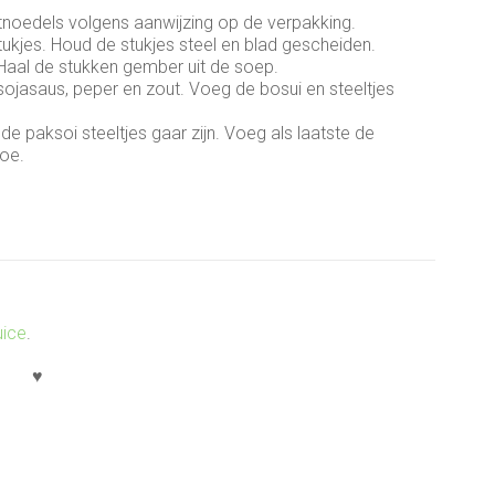
tnoedels volgens aanwijzing op de verpakking.
 stukjes. Houd de stukjes steel en blad gescheiden.
. Haal de stukken gember uit de soep.
ojasaus, peper en zout. Voeg de bosui en steeltjes
 paksoi steeltjes gaar zijn. Voeg als laatste de
toe.
uice
.
♥