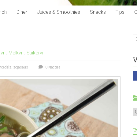
nch
Diner
Juices & Smoothies
Snacks
Tips
O
vrij
,
Melkvrij
,
Suikervrij
V
noedels
,
sojasaus
0 reacties
Al
r