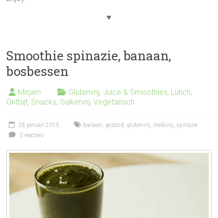
♥
Smoothie spinazie, banaan,
bosbessen
Mirjam
Glutenvrij
,
Juice & Smoothies
,
Lunch
,
Ontbijt
,
Snacks
,
Suikervrij
,
Vegetarisch
28 januari 2015
banaan
,
gezond
,
glutenvrij
,
melkvrij
,
spinazie
0 reacties