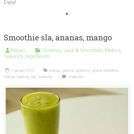
Enjoy!
♥
Smoothie sla, ananas, mango
Mirjam
Glutenvrij
,
Juice & Smoothies
,
Melkvrij
,
Suikervrij
,
Vegetarisch
2 januari 2015
ananas
,
gezond
,
glutenvrij
,
groene smoothie
,
mango
,
melkvrij
,
sla
,
suikervrij
0 reacties