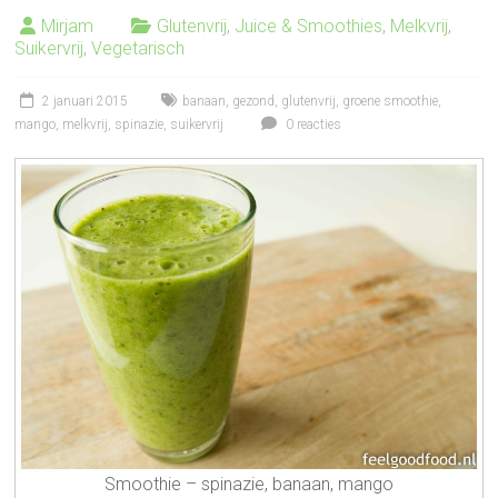
Mirjam
Glutenvrij
,
Juice & Smoothies
,
Melkvrij
,
Suikervrij
,
Vegetarisch
2 januari 2015
banaan
,
gezond
,
glutenvrij
,
groene smoothie
,
mango
,
melkvrij
,
spinazie
,
suikervrij
0 reacties
Smoothie – spinazie, banaan, mango