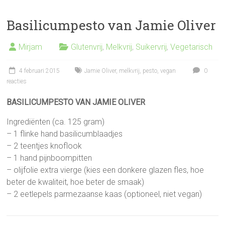
Basilicumpesto van Jamie Oliver
Mirjam
Glutenvrij
,
Melkvrij
,
Suikervrij
,
Vegetarisch
4 februari 2015
Jamie Oliver
,
melkvrij
,
pesto
,
vegan
0
reacties
BASILICUMPESTO VAN JAMIE OLIVER
Ingrediënten (ca. 125 gram)
– 1 flinke hand basilicumblaadjes
– 2 teentjes knoflook
– 1 hand pijnboompitten
– olijfolie extra vierge (kies een donkere glazen fles, hoe
beter de kwaliteit, hoe beter de smaak)
– 2 eetlepels parmezaanse kaas (optioneel, niet vegan)