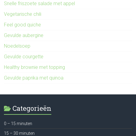
Snelle friszoete salade met appel
Vegetarische chili
Feel good quiche
Gevulde aubergine
Noedelsoep
Gevulde courgette
Healthy brownie met topping
Gevulde paprika met quinoa
Categorieën
0 – 15 minuten
15 – 30 minuten