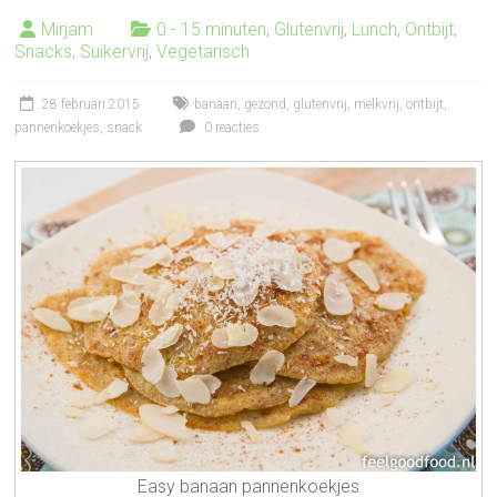
Mirjam
0 - 15 minuten
,
Glutenvrij
,
Lunch
,
Ontbijt
,
Snacks
,
Suikervrij
,
Vegetarisch
28 februari 2015
banaan
,
gezond
,
glutenvrij
,
melkvrij
,
ontbijt
,
pannenkoekjes
,
snack
0 reacties
Easy banaan pannenkoekjes