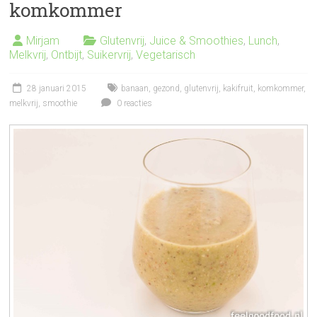
komkommer
Mirjam
Glutenvrij
,
Juice & Smoothies
,
Lunch
,
Melkvrij
,
Ontbijt
,
Suikervrij
,
Vegetarisch
28 januari 2015
banaan
,
gezond
,
glutenvrij
,
kakifruit
,
komkommer
,
melkvrij
,
smoothie
0 reacties