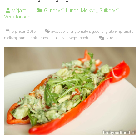
Mirjam
Glutenvrij
,
Lunch
,
Melkvrij
,
Suikervrij
,
Vegetarisch
5 januari 2015
avocado
,
cherrytomaten
,
gezond
,
glutenvrij
,
lunch
,
melkvrij
,
puntpaprika
,
rucola
,
suikervrij
,
vegetarisch
2 reacties