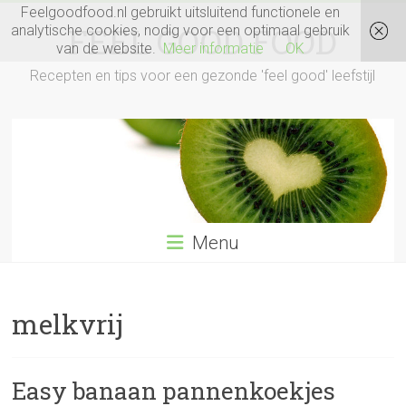
Ga
Feelgoodfood.nl gebruikt uitsluitend functionele en
naar
FEEL GOOD FOOD
analytische cookies, nodig voor een optimaal gebruik
inhoud
van de website.
Meer informatie
OK
Recepten en tips voor een gezonde 'feel good' leefstijl
Menu
melkvrij
Easy banaan pannenkoekjes