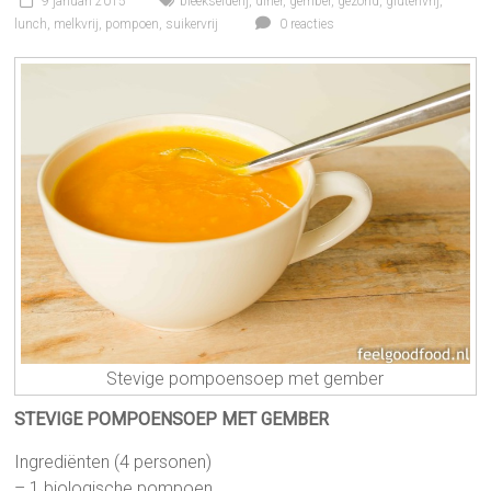
9 januari 2015
bleekselderij
,
diner
,
gember
,
gezond
,
glutenvrij
,
lunch
,
melkvrij
,
pompoen
,
suikervrij
0 reacties
Stevige pompoensoep met gember
STEVIGE POMPOENSOEP MET GEMBER
Ingrediënten (4 personen)
– 1 biologische pompoen