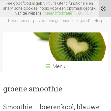
Ga
Feelgoodfood.nl gebruikt uitsluitend functionele en
naar
FEEL GOOD FOOD
analytische cookies, nodig voor een optimaal gebruik
inhoud
van de website.
Meer informatie
OK
Recepten en tips voor een gezonde 'feel good' leefstijl
Menu
groene smoothie
Smoothie – boerenkool, blauwe