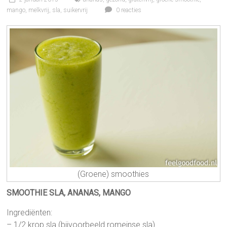
mango
,
melkvrij
,
sla
,
suikervrij
0 reacties
(Groene) smoothies
SMOOTHIE SLA, ANANAS, MANGO
Ingrediënten:
– 1/2 krop sla (bijvoorbeeld romeinse sla)