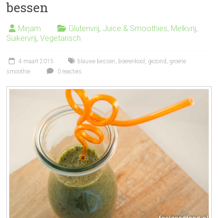
bessen
Mirjam
Glutenvrij
,
Juice & Smoothies
,
Melkvrij
,
Suikervrij
,
Vegetarisch
4 maart 2015
blauwe bessen
,
boerenkool
,
gezond
,
groene
smoothie
0 reacties