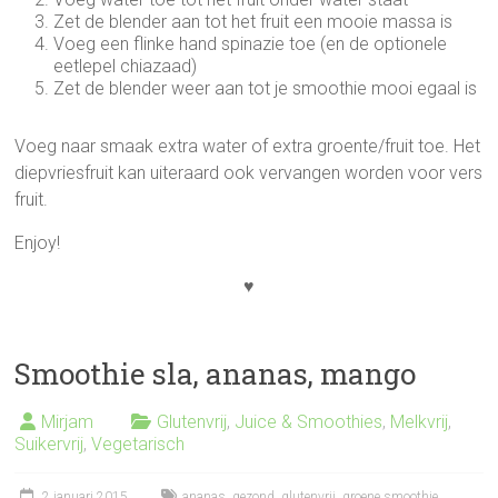
Zet de blender aan tot het fruit een mooie massa is
Voeg een flinke hand spinazie toe (en de optionele
eetlepel chiazaad)
Zet de blender weer aan tot je smoothie mooi egaal is
Voeg naar smaak extra water of extra groente/fruit toe. Het
diepvriesfruit kan uiteraard ook vervangen worden voor vers
fruit.
Enjoy!
♥
Smoothie sla, ananas, mango
Mirjam
Glutenvrij
,
Juice & Smoothies
,
Melkvrij
,
Suikervrij
,
Vegetarisch
2 januari 2015
ananas
,
gezond
,
glutenvrij
,
groene smoothie
,