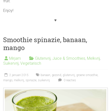
fruit.
Enjoy!
♥
Smoothie spinazie, banaan,
mango
Mirjam
Glutenvrij
,
Juice & Smoothies
,
Melkvrij
,
Suikervrij
,
Vegetarisch
2 januari 2015
banaan
,
gezond
,
glutenvrij
,
groene smoothie
,
mango
,
melkvrij
,
spinazie
,
suikervrij
0 reacties