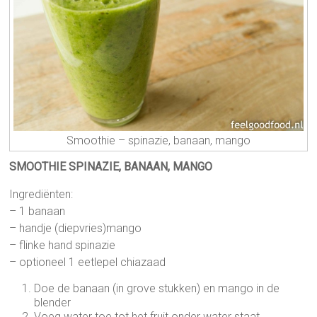
Smoothie – spinazie, banaan, mango
SMOOTHIE SPINAZIE, BANAAN, MANGO
Ingrediënten:
– 1 banaan
– handje (diepvries)mango
– flinke hand spinazie
– optioneel 1 eetlepel chiazaad
Doe de banaan (in grove stukken) en mango in de
blender
Voeg water toe tot het fruit onder water staat