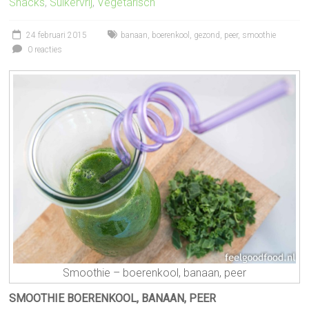
Snacks
,
Suikervrij
,
Vegetarisch
24 februari 2015
banaan
,
boerenkool
,
gezond
,
peer
,
smoothie
0 reacties
Smoothie – boerenkool, banaan, peer
SMOOTHIE BOERENKOOL, BANAAN, PEER