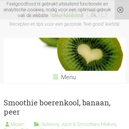
Ga
Feelgoodfood.nl gebruikt uitsluitend functionele en
naar
FEEL GOOD FOOD
analytische cookies, nodig voor een optimaal gebruik
inhoud
van de website.
Meer informatie
OK
Recepten en tips voor een gezonde 'feel good' leefstijl
Menu
Smoothie boerenkool, banaan,
peer
Mirjam
Glutenvrij
,
Juice & Smoothies
,
Melkvrij
,