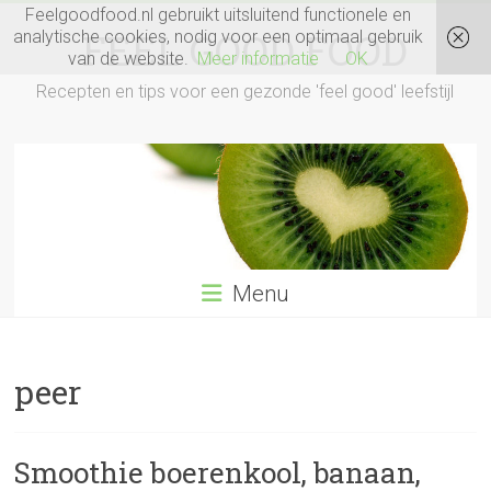
Ga
Feelgoodfood.nl gebruikt uitsluitend functionele en
naar
FEEL GOOD FOOD
analytische cookies, nodig voor een optimaal gebruik
inhoud
van de website.
Meer informatie
OK
Recepten en tips voor een gezonde 'feel good' leefstijl
Menu
peer
Smoothie boerenkool, banaan,