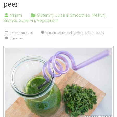
peer
Mirjam
Glutenvrij
,
Juice & Smoothies
,
Melkvrij
,
Snacks
,
Suikervrij
,
Vegetarisch
24 februari 2015
banaan
,
boerenkool
,
gezond
,
peer
,
smoothie
0 reacties