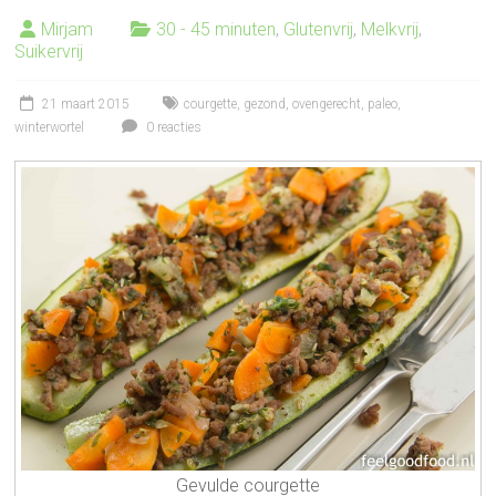
Mirjam
30 - 45 minuten
,
Glutenvrij
,
Melkvrij
,
Suikervrij
21 maart 2015
courgette
,
gezond
,
ovengerecht
,
paleo
,
winterwortel
0 reacties
Gevulde courgette