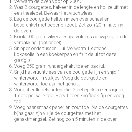
Verwarm de oven voor op 200°C.
Was 2 courgettes, halveer in de lengte en hol ze uit met
een theelepel. Bewaar het vruchtvlees.
Leg de courgette helften in een ovenschaal en
besprenkel met peper en zout. Zet zo’n 20 minuten in
de oven.
Kook 100 gram zilvervliesrijst volgens aanwijzing op de
verpakking. (optioneel)
Snipper ondertussen 1 ui. Verwarm 1 eetlepel
kokosolie in een koekenpan en fruit de ui tot deze
glazig is.
Voeg 250 gram rundergehakt toe en bak rul.
Snijd het vruchtvlees van de courgette fijn en snijd 1
winterwortel in stukjes. Voeg de courgette en
winterwortel toe aan het gehakt.
Voeg 4 eetlepels peterselie, 2 eetlepels rozemarijn en
1 eetlepel salie toe. Pers 1 teen knoflook fijn en voeg
toe.
Voeg naar smaak peper en zout toe. Als de courgettes
bijna gaar zijn vul je de courgettes met het
gehaktmengsel. Zet nog zo’n 5 minuten in de oven.