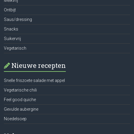
Melkvrij
Ontbijt
Saus/dressing
Snacks
Suikervrij
Vegetarisch
Nieuwe recepten
Snelle friszoete salade met appel
Vegetarische chili
Feel good quiche
Gevulde aubergine
Noedelsoep