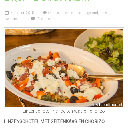
4 februari 2015
chorizo
,
diner
,
geitenkaas
,
gezond
,
Linzen
,
ovengerecht
0 reacties
Linzenschotel met geitenkaas en chorizo
LINZENSCHOTEL MET GEITENKAAS EN CHORIZO