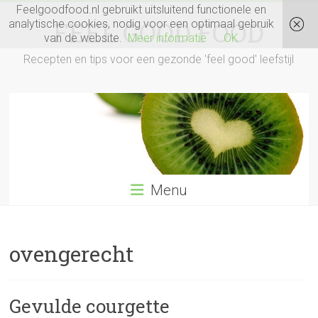
Ga
Feelgoodfood.nl gebruikt uitsluitend functionele en
naar
FEEL GOOD FOOD
analytische cookies, nodig voor een optimaal gebruik
inhoud
van de website.
Meer informatie
OK
Recepten en tips voor een gezonde 'feel good' leefstijl
Menu
ovengerecht
Gevulde courgette